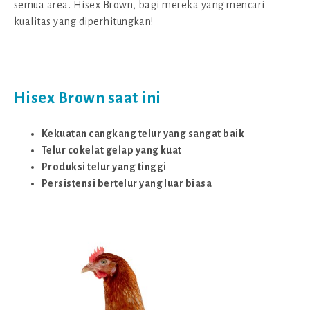
semua area. Hisex Brown, bagi mereka yang mencari
kualitas yang diperhitungkan!
Hisex Brown saat ini
Kekuatan cangkang telur yang sangat baik
Telur cokelat gelap yang kuat
Produksi telur yang tinggi
Persistensi bertelur yang luar biasa