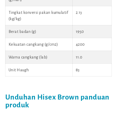
Tingkat konversi pakan kumulatif
2.13
(kg/kg)
Berat badan (g)
1950
Kekuatan cangkang (g/cm2)
4200
Warna cangkang (lab)
11.0
Unit Haugh
83
Unduhan Hisex Brown panduan
produk