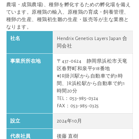
農場・成鶏農場)、種卵を孵化するための孵化場を備え
ています。原種鶏の輸入、原種鶏の育成・飼養管理、
種卵の生産、種鶏初生雛の生産・販売等が主な業務と
なります。
社名
Hendrix Genetics Layers Japan 合
同会社
事業所所在地
〒437-0624 静岡県浜松市天竜
区春野町和泉平918番地
※JR掛川駅から自動車で約1時
間、JR浜松駅から自動車で約1
時間20分
TEL：053-985-0324
FAX：053-985-0325
設立
2024年10月
代表社員
後藤 直樹