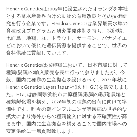
Hendrix Geneticsは2005年に設立されたオランダを本社
とする畜水産業界向けの動物の育種改良とその技術研
究を行う企業です。Hendrix Geneticsは業界最高水準の
育種改良プログラムと研究開発体制を持ち、採卵鶏、
七面鳥、地鶏、豚、トラウト、サーモン、バナメイエ
ビにおいて優れた遺伝資源を提供することで、世界の
食料供給に貢献しています。
Hendrix Geneticsは採卵鶏において、日本市場に対して
種鶏(親鶏)の輸入販売を長年行って参りましたが、今
般、国内に種鶏の生産拠点を設けるべく、2024年秋に
Hendrix Genetics Layers Japan社(以下HGLJ)を設立しまし
た。HGLJは静岡県浜松市に原種鶏(親鶏の親鶏)農場と
種鶏孵化場を構え、2026年初の種鶏の出荷に向けて準
備中です。昨今の鶏インフルエンザ等疾病の世界的な
拡大により海外からの種鶏輸入に対する不確実性が高
まる中、国内に生産拠点を構えることで国内市場への
安定供給に一層貢献致します。